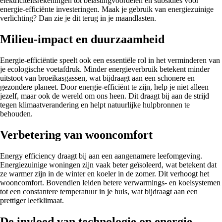
elektriciteitsrekeningen tot belastingvoordelen en subsidies voor
energie-efficiënte investeringen. Maak je gebruik van energiezuinige
verlichting? Dan zie je dit terug in je maandlasten.
Milieu-impact en duurzaamheid
Energie-efficiëntie speelt ook een essentiële rol in het verminderen van
je ecologische voetafdruk. Minder energieverbruik betekent minder
uitstoot van broeikasgassen, wat bijdraagt aan een schonere en
gezondere planeet. Door energie-efficiënt te zijn, help je niet alleen
jezelf, maar ook de wereld om ons heen. Dit draagt bij aan de strijd
tegen klimaatverandering en helpt natuurlijke hulpbronnen te
behouden.
Verbetering van wooncomfort
Energy efficiency draagt bij aan een aangenamere leefomgeving.
Energiezuinige woningen zijn vaak beter geïsoleerd, wat betekent dat
ze warmer zijn in de winter en koeler in de zomer. Dit verhoogt het
wooncomfort. Bovendien leiden betere verwarmings- en koelsystemen
tot een constantere temperatuur in je huis, wat bijdraagt aan een
prettiger leefklimaat.
De invloed van technologie op energie-