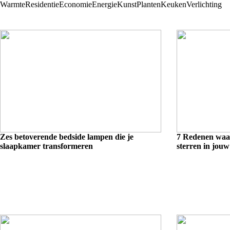
Warmte
Residentie
Economie
Energie
Kunst
Planten
Keuken
Verlichting
Zes betoverende bedside lampen die je
7 Redenen waar
slaapkamer transformeren
sterren in jouw